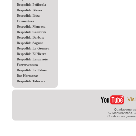
Despedida Peñíscola
Despedida Blanes
Despedida Ibiza
Formentera
Despedida Menorca
Despedida Cambrils
Despedida Barbate
Despedida Sagunt
Despedida La Gomera
Despedida El Hierro
Despedida Lanzarote
Fuerteventura
Despedida La Palma
Dos Hermanas
Despedida Talavera
Vis
Quadaventuras 
C/ Manuel Azańa, 1
Condiciones generale