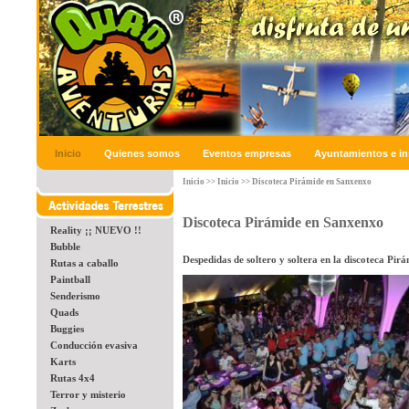
Inicio
Quienes somos
Eventos empresas
Ayuntamientos e in
Inicio
>>
Inicio
>>
Discoteca Pirámide en Sanxenxo
Discoteca Pirámide en Sanxenxo
Reality ¡¡ NUEVO !!
Bubble
Despedidas de soltero y soltera en la discoteca Pir
Rutas a caballo
Paintball
Senderismo
Quads
Buggies
Conducción evasiva
Karts
Rutas 4x4
Terror y misterio