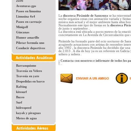
Zorb
Aventuras gps
Paseo en limusina
La
discoteca Pirámide de Sanxenxo
se ha reinventa
Limusina 4x4
noche organiza cenas con animación variada y fiestas 
Paseo en carruaje
música más actual y el mejor ambiente hasta altas ho
Normalmente este tipo de fiestas en la
discoteca Pir
Minigolf
de junio y septiembre .
La discoteca está ubicada a pocos metros de la estaci
Gincanas
concretamente en La Avenida de Circunvalación que
Humor amarillo
Pirámide ha formado parte del ocio nocturno de San
Pilotar formula uno
acogiendo actuaciones con artistas de renombre intern
año 1992 , la discoteca Pirámide ha decidido dar una 
Conducir deportivos
de 2.013 . A día de hoy ya es un referente en Galici
soltero y soltera .
¡ Contacta con nosotros e infórmate de todos los p
!
.
Barranquismo
Travesía en Velero
Travesía en yate
Despedidas en barco
Rafting
kitesurf
Buceo
Surf
hidrospeed
kayak y piraguas
Motos de agua