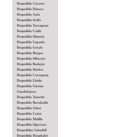
Despedida Cáceres
Despedida Huesca
Despedida Jaén
Despedida Avilés
Despedida Tarragona
Despedida Cádiz
Despedida Almería
Despedida Leganés
Despedida Getafe
Despedida Burgos
Despedida Albacete
Despedida Badajoz
Despedida Huelva
Despedida Cartagena
Despedida Lleida
Despedida Girona
Guadalajara
Despedida Tenerife
Despedida Barakaldo
Despedida Salou
Despedida Ceuta
Despedida Melilla
Despedida Algeciras
Despedidas Sabadell
Despedida Hospitalet