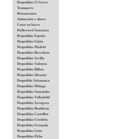
Despedidas O Grove
Transporte
Restaurantes
Animación y shows
Cenas en barco
Hollywood Sanxenxo
Despedidas España
Despedidas Gijón
Despedidas Madrid
Despedidas Barcelona
Despedidas Sevilla
Despedidas Valencia
Despedidas Bilbao
Despedidas Alicante
Despedida Salamanca
Despedidas Málaga
Despedidas Santander
Despedidas Valladolid
Despedidas Zaragoza
Despedidas Benidorm
Despedidas Castellón
Despedidas Córdoba
Despedidas Granada
Despedidas León
Despedidas Elche