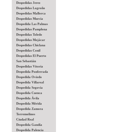
Despedidas Jerez
Despedidas Logroño
Despedidas Mallorca
Despedidas Murcia
Despedida Las Palmas
Despedidas Pamplona
Despedidas Toledo
Despedidas Mojácar
Despedidas Chiclana
Despedidas Conil
Despedidas El Puerto
San Sebastián
Despedidas Vitoria
Despedida Ponferrada
Despedida Oviedo
Despedida Villareal
Despedida Segovia
Despedida Cuenca
Despedida Ávila
Despedida Mérida
Despedida Zamora
Torremolinos
Ciudad Real
Despedida Gandía
Despedida Palencia