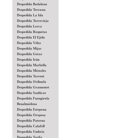
Despedida Badalona
Despedida Terrassa
Despedida La Isla
Despedida Torrevieja
Despedida Lorca
Despedida Roquetas
Despedida El Ejido
Despedida Vélez
Despedida Mijas
Despedida Getxo
Despedida Irún
Despedida Marbella
Despedida Móstoles
Despedida Torrent
Despedida Orihuela
Despedida Gramentet
Despedida Sanlúcar
Despedida Fuengirola
Benalmádena
Despedida Estepona
Despedida Oropesa
Despedida Paterna
Despedida Calafell
Despedida Umbría
Despedida Tarifa